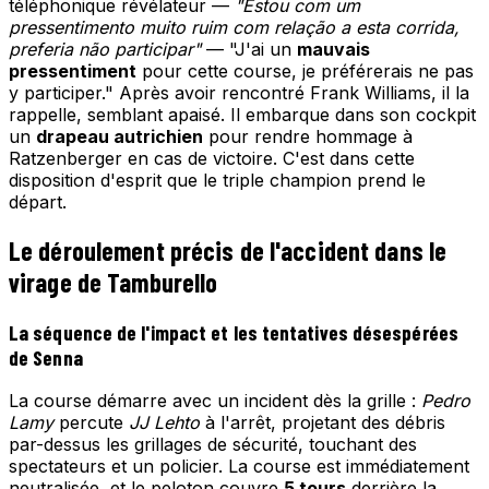
téléphonique révélateur —
"Estou com um
pressentimento muito ruim com relação a esta corrida,
preferia não participar"
— "J'ai un
mauvais
pressentiment
pour cette course, je préférerais ne pas
y participer." Après avoir rencontré Frank Williams, il la
rappelle, semblant apaisé. Il embarque dans son cockpit
un
drapeau autrichien
pour rendre hommage à
Ratzenberger en cas de victoire. C'est dans cette
disposition d'esprit que le triple champion prend le
départ.
Le déroulement précis de l'accident dans le
virage de Tamburello
La séquence de l'impact et les tentatives désespérées
de Senna
La course démarre avec un incident dès la grille :
Pedro
Lamy
percute
JJ Lehto
à l'arrêt, projetant des débris
par-dessus les grillages de sécurité, touchant des
spectateurs et un policier. La course est immédiatement
neutralisée, et le peloton couvre
5 tours
derrière la