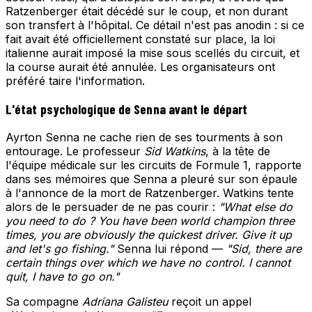
Ratzenberger était décédé sur le coup, et non durant
son transfert à l'hôpital. Ce détail n'est pas anodin : si ce
fait avait été officiellement constaté sur place, la loi
italienne aurait imposé la mise sous scellés du circuit, et
la course aurait été annulée. Les organisateurs ont
préféré taire l'information.
L'état psychologique de Senna avant le départ
Ayrton Senna ne cache rien de ses tourments à son
entourage. Le professeur
Sid Watkins
, à la tête de
l'équipe médicale sur les circuits de Formule 1, rapporte
dans ses mémoires que Senna a pleuré sur son épaule
à l'annonce de la mort de Ratzenberger. Watkins tente
alors de le persuader de ne pas courir :
"What else do
you need to do ? You have been world champion three
times, you are obviously the quickest driver. Give it up
and let's go fishing."
Senna lui répond —
"Sid, there are
certain things over which we have no control. I cannot
quit, I have to go on."
Sa compagne
Adriana Galisteu
reçoit un appel