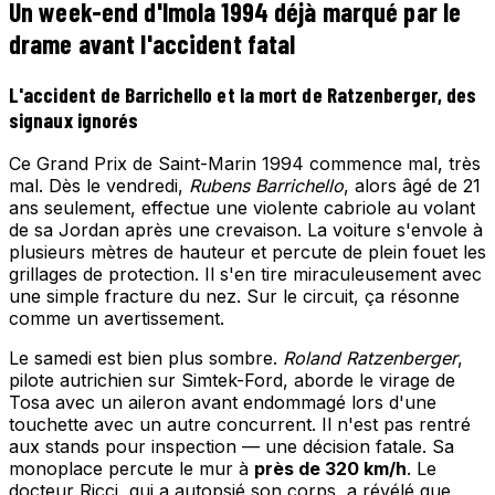
Un week-end d'Imola 1994 déjà marqué par le
drame avant l'accident fatal
L'accident de Barrichello et la mort de Ratzenberger, des
signaux ignorés
Ce Grand Prix de Saint-Marin 1994 commence mal, très
mal. Dès le vendredi,
Rubens Barrichello
, alors âgé de 21
ans seulement, effectue une violente cabriole au volant
de sa Jordan après une crevaison. La voiture s'envole à
plusieurs mètres de hauteur et percute de plein fouet les
grillages de protection. Il s'en tire miraculeusement avec
une simple fracture du nez. Sur le circuit, ça résonne
comme un avertissement.
Le samedi est bien plus sombre.
Roland Ratzenberger
,
pilote autrichien sur Simtek-Ford, aborde le virage de
Tosa avec un aileron avant endommagé lors d'une
touchette avec un autre concurrent. Il n'est pas rentré
aux stands pour inspection — une décision fatale. Sa
monoplace percute le mur à
près de 320 km/h
. Le
docteur Ricci, qui a autopsié son corps, a révélé que