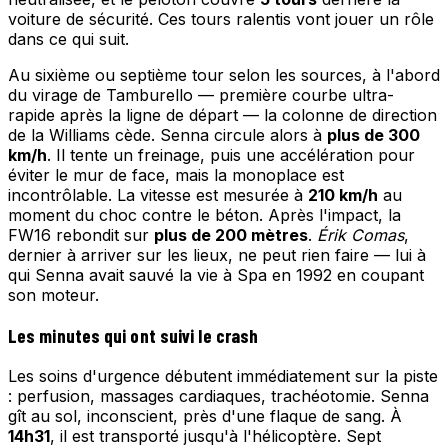
voiture de sécurité. Ces tours ralentis vont jouer un rôle
dans ce qui suit.
Au sixième ou septième tour selon les sources, à l'abord
du virage de Tamburello — première courbe ultra-
rapide après la ligne de départ — la colonne de direction
de la Williams cède. Senna circule alors à
plus de 300
km/h
. Il tente un freinage, puis une accélération pour
éviter le mur de face, mais la monoplace est
incontrôlable. La vitesse est mesurée à
210 km/h
au
moment du choc contre le béton. Après l'impact, la
FW16 rebondit sur
plus de 200 mètres
.
Érik Comas
,
dernier à arriver sur les lieux, ne peut rien faire — lui à
qui Senna avait sauvé la vie à Spa en 1992 en coupant
son moteur.
Les minutes qui ont suivi le crash
Les soins d'urgence débutent immédiatement sur la piste
: perfusion, massages cardiaques, trachéotomie. Senna
gît au sol, inconscient, près d'une flaque de sang. À
14h31
, il est transporté jusqu'à l'hélicoptère. Sept