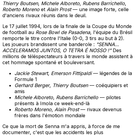
Thierry Boutsen
,
Michele Alboreto
,
Rubens Barrichello
,
Roberto Moreno
et
Alain Prost
— une image forte, celle
d'anciens rivaux réunis dans le deuil.
Le 17 juillet 1994, lors de la finale de la Coupe du Monde
de football au
Rose Bowl de Pasadena
, l'équipe du Brésil
remporte le titre contre l'Italie (0-0, 3 tirs au but à 2).
Les joueurs brandissent une banderole :
"SENNA…
ACCELERAMOS JUNTOS, O TETRA É NOSSO !"
Des
millions de téléspectateurs à travers le monde assistent à
cet hommage spontané et bouleversant.
Jackie Stewart
,
Emerson Fittipaldi
— légendes de la
Formule 1
Gerhard Berger
,
Thierry Boutsen
— coéquipiers et
amis
Michele Alboreto
,
Rubens Barrichello
— pilotes
présents à Imola ce week-end-là
Roberto Moreno
,
Alain Prost
— rivaux devenus
frères dans l'émotion mondiale
Ce que la mort de Senna m'a appris, à force de me
documenter, c'est que les accidents les plus