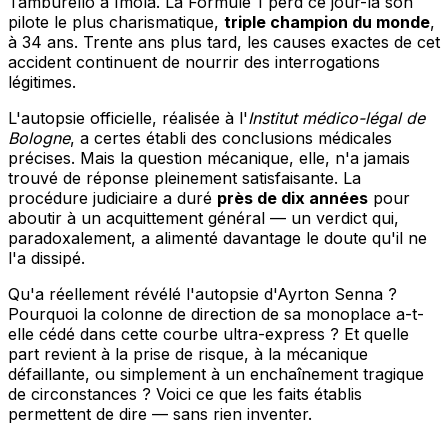
Tamburello à Imola. La Formule 1 perd ce jour-là son
pilote le plus charismatique,
triple champion du monde
,
à 34 ans. Trente ans plus tard, les causes exactes de cet
accident continuent de nourrir des interrogations
légitimes.
L'autopsie officielle, réalisée à l'
Institut médico-légal de
Bologne
, a certes établi des conclusions médicales
précises. Mais la question mécanique, elle, n'a jamais
trouvé de réponse pleinement satisfaisante. La
procédure judiciaire a duré
près de dix années
pour
aboutir à un acquittement général — un verdict qui,
paradoxalement, a alimenté davantage le doute qu'il ne
l'a dissipé.
Qu'a réellement révélé l'autopsie d'Ayrton Senna ?
Pourquoi la colonne de direction de sa monoplace a-t-
elle cédé dans cette courbe ultra-express ? Et quelle
part revient à la prise de risque, à la mécanique
défaillante, ou simplement à un enchaînement tragique
de circonstances ? Voici ce que les faits établis
permettent de dire — sans rien inventer.