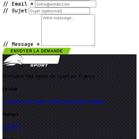
//
Email
*
//
Sujet
//
Message
*
ENVOYER LA DEMANDE
Annuaire des salles de sport en France
Le club
Trouver une salle
Guides & conseils fitness
Contact
Contact