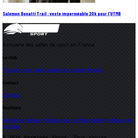
Salomon Bonatti Trail : veste imperméable 20k pour l'UTMB
Annuaire des salles de sport en France
Le club
Trouver une salle
Guides & conseils fitness
Contact
Contact
Mentions
Mentions légales
Politique de confidentialité
Politique de
cookies
© 2026 Hermines Sport. Tous droits