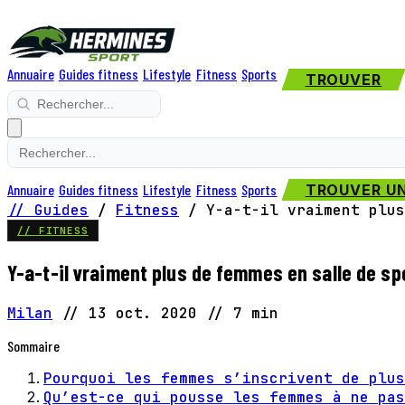
Annuaire
Guides fitness
Lifestyle
Fitness
Sports
TROUVER
Annuaire
Guides fitness
Lifestyle
Fitness
Sports
TROUVER UN
// Guides
/
Fitness
/
Y-a-t-il vraiment plus
// FITNESS
Y-a-t-il vraiment plus de femmes en salle de s
Milan
//
13 oct. 2020
//
7 min
Sommaire
Pourquoi les femmes s’inscrivent de plu
Qu’est-ce qui pousse les femmes à ne pa