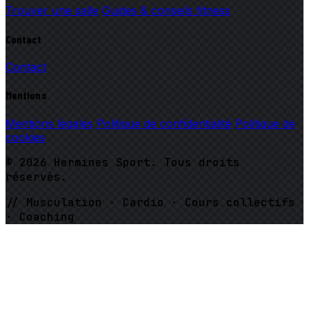
Trouver une salle
Guides & conseils fitness
Contact
Contact
Mentions
Mentions légales
Politique de confidentialité
Politique de
cookies
© 2026 Hermines Sport. Tous droits
réservés.
// Musculation · Cardio · Cours collectifs
· Coaching