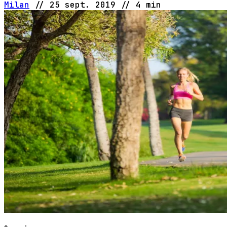
Milan
//
25 sept. 2019
//
4 min