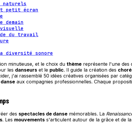
 naturels
t petit écran
e
e demain
visuelle
de du travail
ure
a diversité sonore
n minutieuse, et le choix du
thème
représente l'une des d
our les
danseurs
et le
public
. Il guide la création des
choré
cider, j'ai rassemblé 50 idées créatives organisées par caté
 danse
aux compagnies professionnelles. Chaque proposition 
emps
créer des
spectacles de danse
mémorables. La
Renaissanc
s
. Les
mouvements
s'articulent autour de la grâce et de l