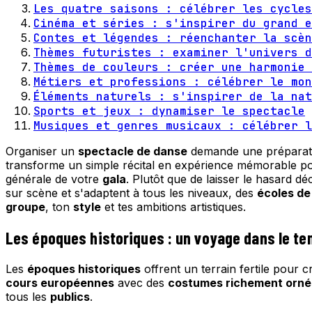
Les quatre saisons : célébrer les cycles
Cinéma et séries : s'inspirer du grand e
Contes et légendes : réenchanter la scèn
Thèmes futuristes : examiner l'univers d
Thèmes de couleurs : créer une harmonie 
Métiers et professions : célébrer le mon
Éléments naturels : s'inspirer de la nat
Sports et jeux : dynamiser le spectacle
Musiques et genres musicaux : célébrer l
Organiser un
spectacle de danse
demande une préparatio
transforme un simple récital en expérience mémorable p
générale de votre
gala
. Plutôt que de laisser le hasard dé
sur scène et s'adaptent à tous les niveaux, des
écoles de
groupe
, ton
style
et tes ambitions artistiques.
Les époques historiques : un voyage dans le t
Les
époques historiques
offrent un terrain fertile pour 
cours européennes
avec des
costumes richement orné
tous les
publics
.