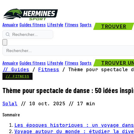
Annuaire
Guides fitness
Lifestyle
Fitness
Sports
TROUVER
Annuaire
Guides fitness
Lifestyle
Fitness
Sports
TROUVER UN
// Guides
/
Fitness
/
Thème pour spectacle d
// FITNESS
Thème pour spectacle de danse : 50 idées inspi
Solal
//
10 oct. 2025
//
17 min
Sommaire
Les époques historiques : un voyage dans
Voyage autour du monde : étudier la dive