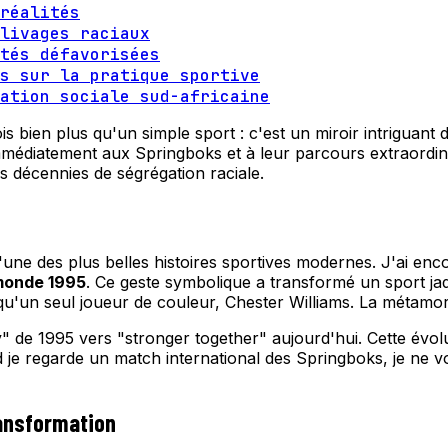
réalités
livages raciaux
tés défavorisées
s sur la pratique sportive
ation sociale sud-africaine
is bien plus qu'un simple sport : c'est un miroir intriguant
médiatement aux Springboks et à leur parcours extraordinai
s décennies de ségrégation raciale.
'une des plus belles histoires sportives modernes. J'ai e
 monde 1995
. Ce geste symbolique a transformé un sport ja
t qu'un seul joueur de couleur, Chester Williams. La métam
 de 1995 vers "stronger together" aujourd'hui. Cette évolu
 je regarde un match international des Springboks, je ne v
ransformation