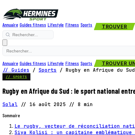
Annuaire
Guides fitness
Lifestyle
Fitness
Sports
TROUVER
Annuaire
Guides fitness
Lifestyle
Fitness
Sports
TROUVER UN
// Guides
/
Sports
/
Rugby en Afrique du Sud
// SPORTS
Rugby en Afrique du Sud : le sport national ent
Solal
//
16 août 2025
//
8 min
Sommaire
Le rugby, vecteur de réconciliation nati
Siya Kolisi : un capitaine emblématique 