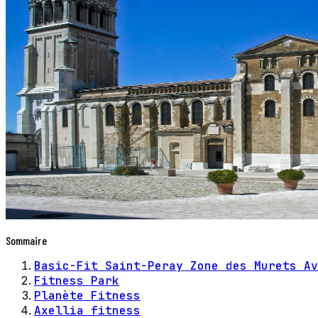
Sommaire
Basic-Fit Saint-Peray Zone des Murets Av
Fitness Park
Planète Fitness
Axellia fitness