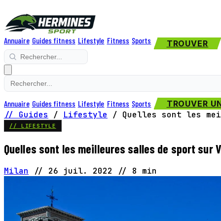
Annuaire
Guides fitness
Lifestyle
Fitness
Sports
TROUVER
Annuaire
Guides fitness
Lifestyle
Fitness
Sports
TROUVER UN
// Guides
/
Lifestyle
/
Quelles sont les mei
// LIFESTYLE
Quelles sont les meilleures salles de sport sur 
Milan
//
26 juil. 2022
//
8 min