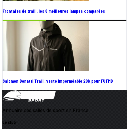
Frontales de trail : les 8 meilleures lampes comparées
Salomon Bonatti Trail : veste imperméable 20k pour l'UTMB
Annuaire des salles de sport en France
Le club