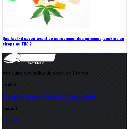
Que faut-il savoir avant de consommer des gummies, cookies ou
sirops au THC ?
Annuaire des salles de sport en France
Le club
Trouver une salle
Guides & conseils fitness
Contact
Contact