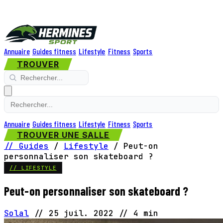
Annuaire
Guides fitness
Lifestyle
Fitness
Sports
TROUVER
Annuaire
Guides fitness
Lifestyle
Fitness
Sports
TROUVER UNE SALLE
// Guides
/
Lifestyle
/
Peut-on
personnaliser son skateboard ?
// LIFESTYLE
Peut-on personnaliser son skateboard ?
Solal
//
25 juil. 2022
//
4 min