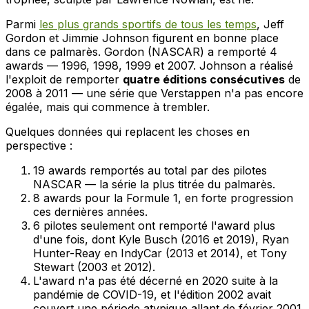
Parmi
les plus grands sportifs de tous les temps
, Jeff
Gordon et Jimmie Johnson figurent en bonne place
dans ce palmarès. Gordon (NASCAR) a remporté 4
awards — 1996, 1998, 1999 et 2007. Johnson a réalisé
l'exploit de remporter
quatre éditions consécutives
de
2008 à 2011 — une série que Verstappen n'a pas encore
égalée, mais qui commence à trembler.
Quelques données qui replacent les choses en
perspective :
19 awards remportés au total par des pilotes
NASCAR — la série la plus titrée du palmarès.
8 awards pour la Formule 1, en forte progression
ces dernières années.
6 pilotes seulement ont remporté l'award plus
d'une fois, dont Kyle Busch (2016 et 2019), Ryan
Hunter-Reay en IndyCar (2013 et 2014), et Tony
Stewart (2003 et 2012).
L'award n'a pas été décerné en 2020 suite à la
pandémie de COVID-19, et l'édition 2002 avait
couvert une période atypique allant de février 2001