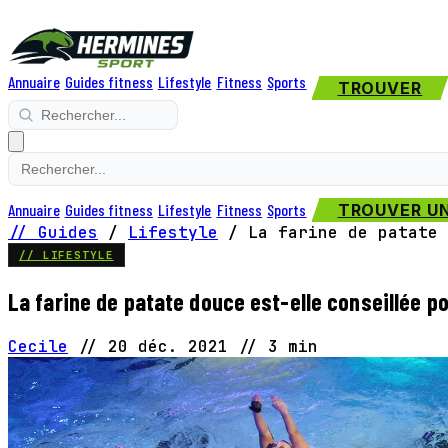
Annuaire
Guides fitness
Lifestyle
Fitness
Sports
TROUVER
Annuaire
Guides fitness
Lifestyle
Fitness
Sports
TROUVER UN
// Guides
/
Lifestyle
/
La farine de patate 
// LIFESTYLE
La farine de patate douce est-elle conseillée p
Cecile
//
20 déc. 2021
//
3 min