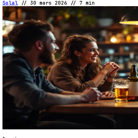
Solal
//
30 mars 2026
//
7 min