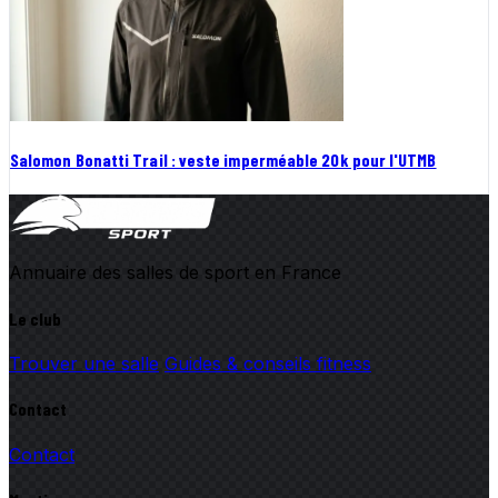
Salomon Bonatti Trail : veste imperméable 20k pour l'UTMB
Annuaire des salles de sport en France
Le club
Trouver une salle
Guides & conseils fitness
Contact
Contact