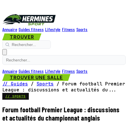
Annuaire
Guides fitness
Lifestyle
Fitness
Sports
TROUVER
Annuaire
Guides fitness
Lifestyle
Fitness
Sports
TROUVER UNE SALLE
// Guides
/
Sports
/
Forum football Premier
League : discussions et actualités du...
// SPORTS
Forum football Premier League : discussions
et actualités du championnat anglais