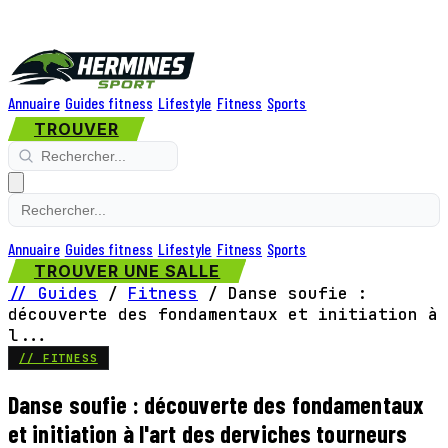
Annuaire
Guides fitness
Lifestyle
Fitness
Sports
TROUVER
Annuaire
Guides fitness
Lifestyle
Fitness
Sports
TROUVER UNE SALLE
// Guides
/
Fitness
/
Danse soufie :
découverte des fondamentaux et initiation à
l...
// FITNESS
Danse soufie : découverte des fondamentaux
et initiation à l'art des derviches tourneurs