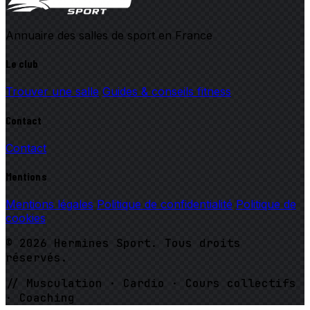
Annuaire des salles de sport en France
Le club
Trouver une salle
Guides & conseils fitness
Contact
Contact
Mentions
Mentions légales
Politique de confidentialité
Politique de
cookies
© 2026 Hermines Sport. Tous droits
réservés.
// Musculation · Cardio · Cours collectifs
· Coaching