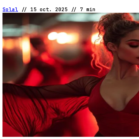
Solal
//
15 oct. 2025
//
7 min