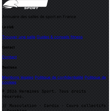
Annuaire des salles de sport en France
Le club
Trouver une salle
Guides & conseils fitness
Contact
Contact
Mentions
Mentions légales
Politique de confidentialité
Politique de
cookies
© 2026 Hermines Sport. Tous droits
réservés.
// Musculation · Cardio · Cours collectifs
· Coaching