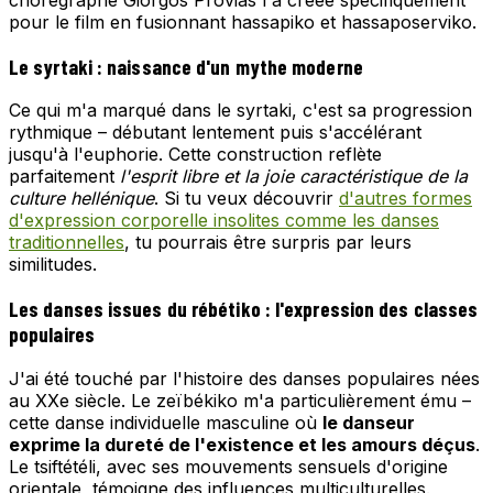
chorégraphe Giorgos Provias l'a créée spécifiquement
pour le film en fusionnant hassapiko et hassaposerviko.
Le syrtaki : naissance d'un mythe moderne
Ce qui m'a marqué dans le syrtaki, c'est sa progression
rythmique – débutant lentement puis s'accélérant
jusqu'à l'euphorie. Cette construction reflète
parfaitement
l'esprit libre et la joie caractéristique de la
culture hellénique
. Si tu veux découvrir
d'autres formes
d'expression corporelle insolites comme les danses
traditionnelles
, tu pourrais être surpris par leurs
similitudes.
Les danses issues du rébétiko : l'expression des classes
populaires
J'ai été touché par l'histoire des danses populaires nées
au XXe siècle. Le zeïbékiko m'a particulièrement ému –
cette danse individuelle masculine où
le danseur
exprime la dureté de l'existence et les amours déçus
.
Le tsiftétéli, avec ses mouvements sensuels d'origine
orientale, témoigne des influences multiculturelles.