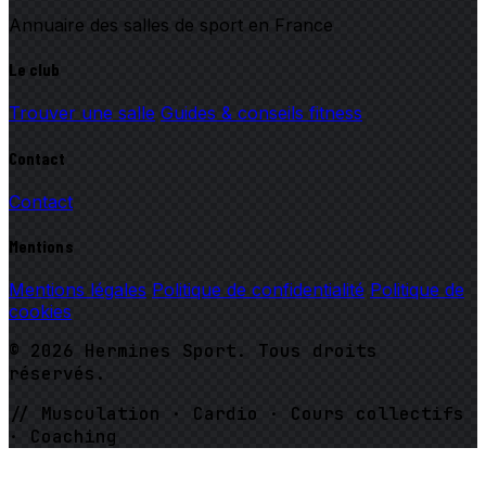
Annuaire des salles de sport en France
Le club
Trouver une salle
Guides & conseils fitness
Contact
Contact
Mentions
Mentions légales
Politique de confidentialité
Politique de
cookies
© 2026 Hermines Sport. Tous droits
réservés.
// Musculation · Cardio · Cours collectifs
· Coaching