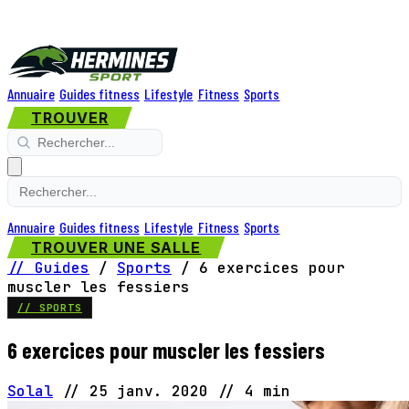
Annuaire
Guides fitness
Lifestyle
Fitness
Sports
TROUVER
Annuaire
Guides fitness
Lifestyle
Fitness
Sports
TROUVER UNE SALLE
// Guides
/
Sports
/
6 exercices pour
muscler les fessiers
// SPORTS
6 exercices pour muscler les fessiers
Solal
//
25 janv. 2020
//
4 min