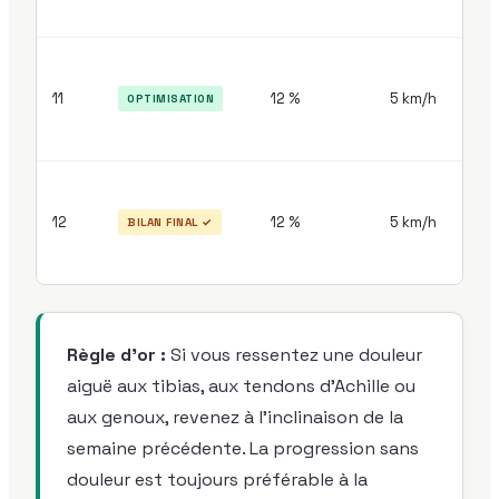
30
11
12 %
5 km/h
40
OPTIMISATION
mi
30
12
12 %
5 km/h
BILAN FINAL ✓
mi
Règle d'or :
Si vous ressentez une douleur
aiguë aux tibias, aux tendons d'Achille ou
aux genoux, revenez à l'inclinaison de la
semaine précédente. La progression sans
douleur est toujours préférable à la