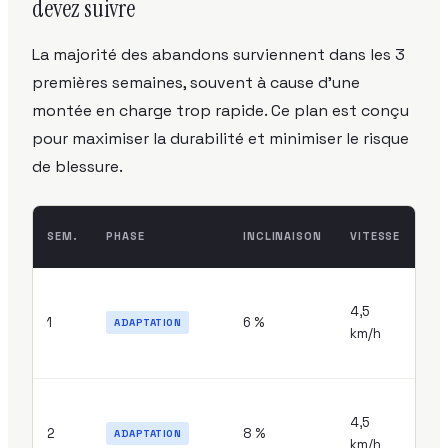
devez suivre
La majorité des abandons surviennent dans les 3
premières semaines, souvent à cause d'une
montée en charge trop rapide. Ce plan est conçu
pour maximiser la durabilité et minimiser le risque
de blessure.
SEM.
PHASE
INCLINAISON
VITESSE
DU
4,5
20
1
6 %
ADAPTATION
km/h
mi
4,5
25
2
8 %
ADAPTATION
km/h
mi