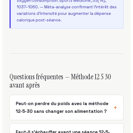
oxygen consumption.
Sports Medicine, 33(14),
1037–1060. — Méta-analyse confirmant l'intérêt des
variations d'intensité pour augmenter la dépense
calorique post-séance.
Questions fréquentes — Méthode 12 5 30
avant après
Peut-on perdre du poids avec la méthode
+
12-5-30 sans changer son alimentation ?
La méthode génère entre 215 et 310 kcal par
séance selon le poids. Sans modification
Faut-il s'échauffer avant une séance 12-5-