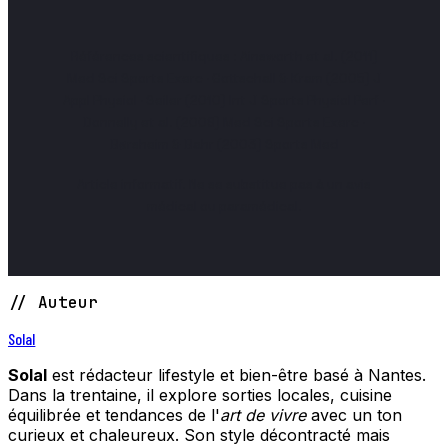
2 séances courtes de renforcement musculaire
par semaine à partir de la semaine 9 pour un
Références scientifiques : Ainsworth et al. (2011)
remodelage corporel équilibré.
Med Sci Sports Exerc · Gottschall & Kram (2005) J
Appl Physiol · Seiler (2010) Int J Sports Physiol Perf ·
Donnelly et al. (2009) Med Sci Sports Exerc ·
Børsheim & Bahr (2003) Sports Med
Article informatif. Ne se substitue pas à un avis
médical ou paramédical.
// Auteur
Solal
Solal
est rédacteur lifestyle et bien-être basé à Nantes.
Dans la trentaine, il explore sorties locales, cuisine
équilibrée et tendances de l'
art de vivre
avec un ton
curieux et chaleureux. Son style décontracté mais