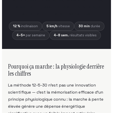
Plan progressif 12 semaines, bases scientifiques,
tracker de progression interactif et stratégie
alimentation — dans un seul article.
12 %
inclinaison
5 km/h
vitesse
30 min
durée
4–5×
par semaine
4–8 sem.
résultats visibles
Pourquoi ça marche : la physiologie derrière
les chiffres
La méthode 12-5-30 n'est pas une innovation
scientifique — c'est la mémorisation efficace d'un
principe physiologique connu : la marche à pente
élevée génère une dépense énergétique