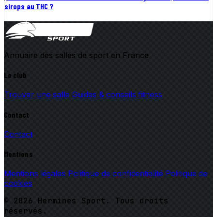
sirops au THC ?
Annuaire des salles de sport en France
Le club
Trouver une salle
Guides & conseils fitness
Contact
Contact
Mentions
Mentions légales
Politique de confidentialité
Politique de
cookies
© 2026 Hermines Sport. Tous droits
réservés.