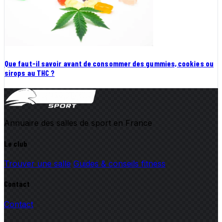
Que faut-il savoir avant de consommer des gummies, cookies ou
sirops au THC ?
Annuaire des salles de sport en France
Le club
Trouver une salle
Guides & conseils fitness
Contact
Contact