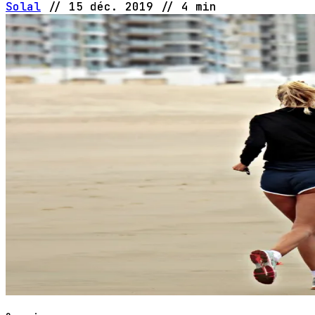
Solal
//
15 déc. 2019
//
4 min