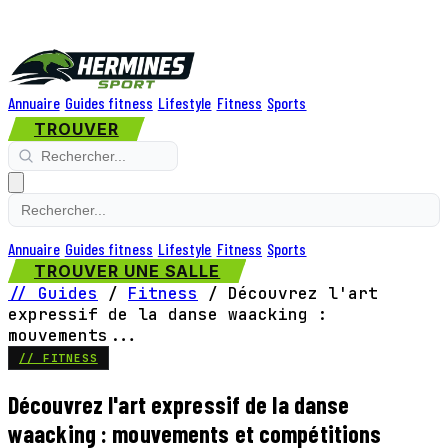
Annuaire
Guides fitness
Lifestyle
Fitness
Sports
TROUVER
Annuaire
Guides fitness
Lifestyle
Fitness
Sports
TROUVER UNE SALLE
// Guides
/
Fitness
/
Découvrez l'art
expressif de la danse waacking :
mouvements...
// FITNESS
Découvrez l'art expressif de la danse
waacking : mouvements et compétitions