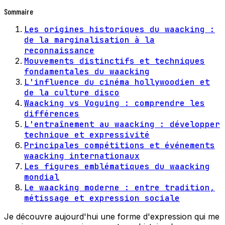
Sommaire
Les origines historiques du waacking :
de la marginalisation à la
reconnaissance
Mouvements distinctifs et techniques
fondamentales du waacking
L'influence du cinéma hollywoodien et
de la culture disco
Waacking vs Voguing : comprendre les
différences
L'entraînement au waacking : développer
technique et expressivité
Principales compétitions et événements
waacking internationaux
Les figures emblématiques du waacking
mondial
Le waacking moderne : entre tradition,
métissage et expression sociale
Je découvre aujourd'hui une forme d'expression qui me