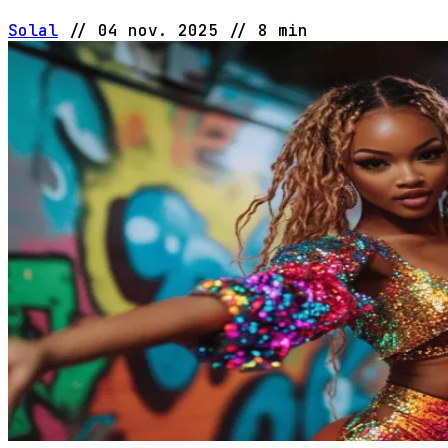
Solal
//
04 nov. 2025
//
8 min