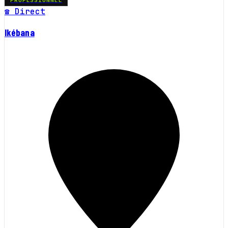
☎ Direct
Ikébana