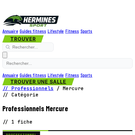
Annuaire
Guides fitness
Lifestyle
Fitness
Sports
TROUVER
Annuaire
Guides fitness
Lifestyle
Fitness
Sports
TROUVER UNE SALLE
// Professionnels
/
Mercure
// Catégorie
Professionnels Mercure
// 1 fiche
PROFESSIONNEL