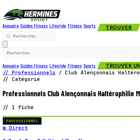
Annuaire
Guides fitness
Lifestyle
Fitness
Sports
TROUVER
Annuaire
Guides fitness
Lifestyle
Fitness
Sports
TROUVER UN
// Professionnels
/
Club Alençonnais Haltéro
// Catégorie
Professionnels Club Alençonnais Haltérophilie 
// 1 fiche
PROFESSIONNEL
☎ Direct